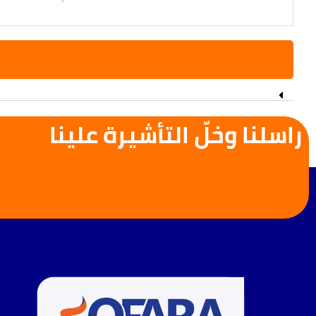
راسلنا وخلّ التأشيرة علينا