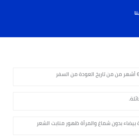
نا
ئلة.