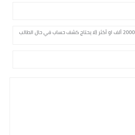
مختوم من البنك باللغة الإنجليزية اخر ثلاثة أشهر فيه مبلغ 20000 ألف او أكثر (لا يحتاج كشف حساب في حال الطالب