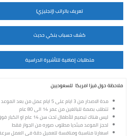
تعريف بالراتب (إنجليزي)
كشف حسباب بنكي حديث
متطلبات إضافية للتأشيرة الدراسية
ملاحظة حول
فيزا امريكا للسعوديين
مدة الاصدار من 3 ايام على 5 ايام عمل من بعد الموعد
تتطلب بصمة للبالغين من عمر 14 الى 80 عام
ليس هناك تبصيم للأطفال تحت سن 14 عام او الكبار فوق 80 عام
لحجز الموعد مبئديا مطلوب صوره من الجواز فقط
اسعارنا مناسبة ومنافسة للعميل دقة في العمل سرعة 