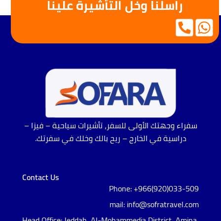
راسلنا وخلّ التأشيرة علينا
سفراء وجهتك الأولى للسفر، تأشيرات سياحية – فيزا –
دراسية في الخارج – ريح بالك وخلك في سفرتك.
Contact Us
Phone: +966(920)033-509
mail: info@sofratravel.com
Head Office: Jeddah, Al-Mohammedia District, Amina