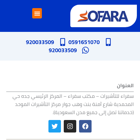
خطي
لى
لمحتوى
إتصل بنا
خدمات الدراسة بالخارج
خدمات التأشيرات
920033509
0591651070
920033509
العنوان
سفراء للتأشيرات – مكتب سفراء – المركز الرئيسي جده حي
المحمدية شارع آمنة بنت وهب جوار مركز التأشيرات الموحد
(خدماتنا تصل إلى جميع مدن السعودية).
T
I
F
w
n
a
i
s
c