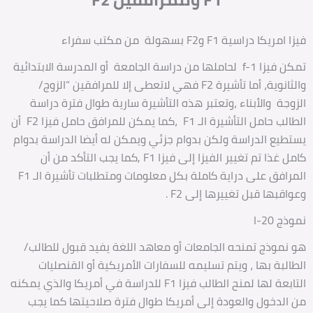
امريكا دراسية F1 وF2 بسهولة من مكتب سفراء
تمكن فيزا f-1 لحاملها من دراسة الجامعة أو المدرسة الابتدائية
والثانوية، أما تأشيرة F2 فهي لاتعطى إلا للمرافقين “الزوج/
زوجة والأبناء ،وتعتبر هذه التأشيرة سارية طوال فترة دراسة
الطالب حامل التأشيرة الـ F1 ،كما يمكن للمرافق حامل فيزا F2 أن
تطيع الدراسة ولكن بدوام جزئي ويمكن له أيضا الدراسة بدوام
كامل غذا تم تغيير الفيزا إلى فيزا F1 ,كما يجب التأكد من أن
المرافق على دراية كاملة بكل معلومات ومتطلبات تأشيرة الـ F1
واقبها قبل تغييرها إلى F2 .
ذج I-20
 نموذج تمنحه الجامعات أو معاهد اللغة يفيد قبول للطالب/
طالبة بها ، ويتم تسليمه للسفارات الأمريكية أو القنصليات
التابعة لها لمنح الطالب فيزا F1 للدراسة في أمريكا والذي يمكنه
 الدخول والعودة إلى أمريكا طوال فترة صلاحيتها كما يجب