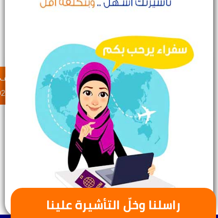
لطلب الإستشارة
عبر الواتس
عبر الهاتف
والحجز تواصل بنا
920033509
920033509
راسلنا وخلّ التأشيرة علينا