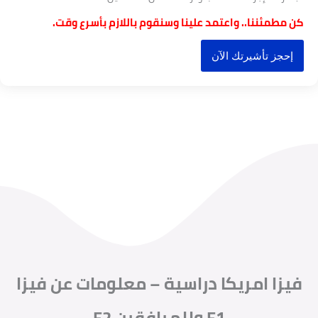
ن مطمئننا.. واعتمد علينا وسنقوم باللازم بأسرع وقت.
إحجز تأشيرتك الآن
فيزا امريكا دراسية – معلومات عن فيزا
F1 وللمرافقين F2