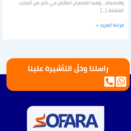
والانضباط… وهما العنصران الغائبان في كثير من التجارب
الفاشلة. […]
قراءة المزيد »
راسلنا وخلّ التأشيرة علينا