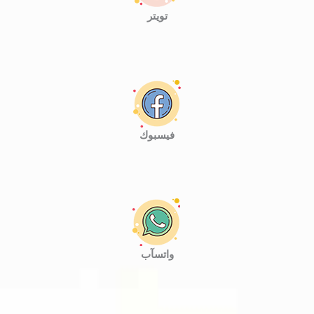
تويتر
فيسبوك
واتسآب