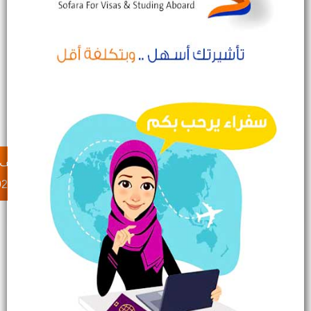
لطلب الإستشارة
عبر الواتس
عبر الهاتف
والحجز تواصل بنا
920033509
920033509