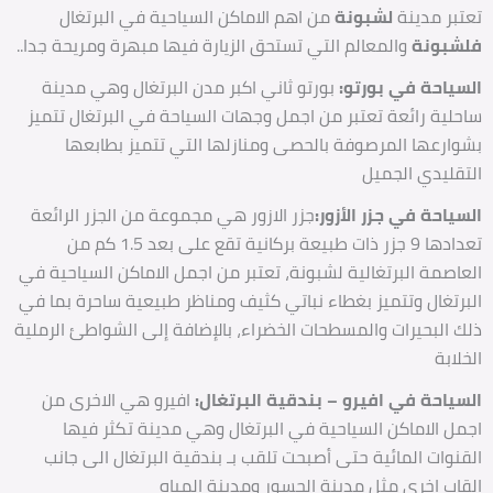
تبر مدينة
لشبونة
من اهم الاماكن السياحية في البرتغال
شبونة
والمعالم التي تستحق الزيارة فيها مبهرة ومريحة جدا..
سياحة في بورتو:
بورتو ثاني اكبر مدن البرتغال وهي مدينة
حلية رائعة تعتبر من اجمل وجهات السياحة في البرتغال تتميز
وارعها المرصوفة بالحصى ومنازلها التي تتميز بطابعها
تقليدي الجميل
سياحة في جزر الأزور:
جزر الازور هي مجموعة من الجزر الرائعة
تعدادها 9 جزر ذات طبيعة بركانية تقع على بعد 1.5 كم من
عاصمة البرتغالية لشبونة، تعتبر من اجمل الاماكن السياحية في
برتغال وتتميز بغطاء نباتي كثيف ومناظر طبيعية ساحرة بما في
ك البحيرات والمسطحات الخضراء، بالإضافة إلى الشواطئ الرملية
خلابة
سياحة في افيرو – بندقية البرتغال:
افيرو هي الاخرى من
مل الاماكن السياحية في البرتغال وهي مدينة تكثر فيها
قنوات المائية حتى أصبحت تلقب بـ بندقية البرتغال الى جانب
قاب اخرى مثل مدينة الجسور ومدينة المياه