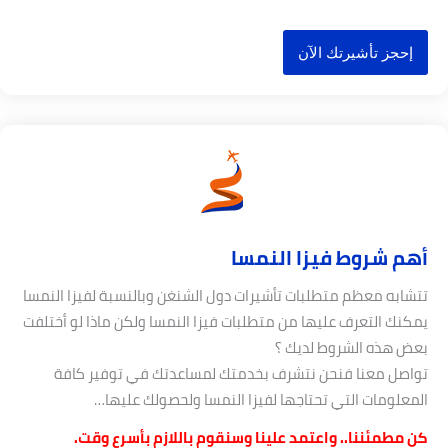
إحجز تأشيرتك الآن
هم شروط فيزا النمسا
تشابه معظم متطلبات تأشيرات دول الشنغن وبالنسبة لفيزا النمسا
مكنك التعرف عليها من متطلبات فيزا النمسا ولكن ماذا لو أختلفت
عض هذه الشروط لديك ؟
واصل معنا فنحن نتشرف بخدمتك لمساعدتك في توفير كافة
لمعلومات التي تحتاجها لفيزا النمسا ولحصولك عليها…
ن مطمئننا.. واعتمد علينا وسنقوم باللازم بأسرع وقت.