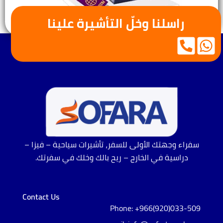
راسلنا وخلّ التأشيرة علينا
سفراء وجهتك الأولى للسفر، تأشيرات سياحية – فيزا –
دراسية في الخارج – ريح بالك وخلك في سفرتك.
Contact Us
Phone: +966(920)033-509